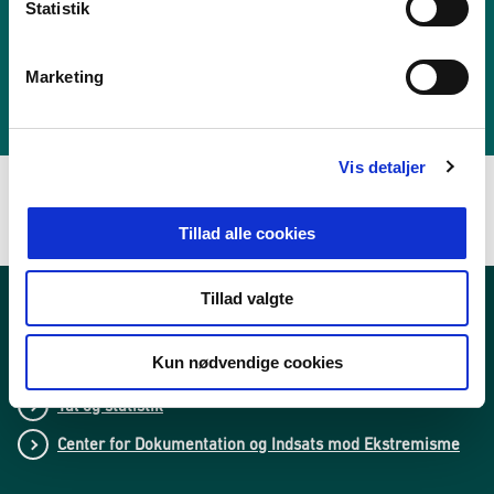
k
Statistik
Kontakt Udlændingestyrelsen
e
v
Henvendelser fra pressen kan rettes til Udlændingestyrelsens
Marketing
a
presseteam.
l
Kontakt presse
g
Vis detaljer
Tillad alle cookies
Tillad valgte
Nyheder
Kun nødvendige cookies
Publikationer
Tal og statistik
Center for Dokumentation og Indsats mod Ekstremisme