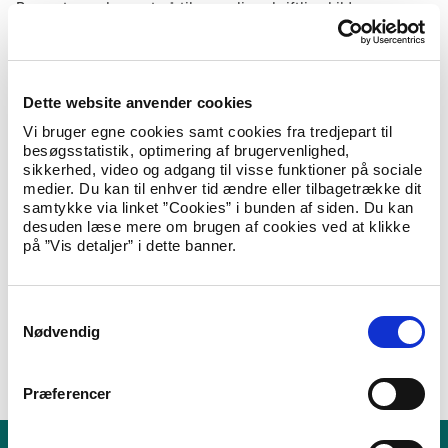
Rapporten er baseret på tilgængelige skriftlige kilder og
oplysninger indhentet af Udlændingestyrelsen.
Udlændingestyrelsen har i alt interviewet fjorten kilder,
bestående af bl.a. forskere, journalister, myndigheder og
analytikere. Kilderne blev konsulteret i perioden fra 19. januar
Dette website anvender cookies
til 17. februar 2022. I forbindelse med konsultationerne blev
der gennemført en informationsindhentningsrejse til den
Vi bruger egne cookies samt cookies fra tredjepart til
kurdiske region i Irak fra 25. januar til 2. februar 2022.
besøgsstatistik, optimering af brugervenlighed,
sikkerhed, video og adgang til visse funktioner på sociale
Rapporten indeholder oplysninger om:
medier. Du kan til enhver tid ændre eller tilbagetrække dit
samtykke via linket ”Cookies” i bunden af siden. Du kan
Værnepligt i områder kontrolleret af det kurdisk-
desuden læse mere om brugen af cookies ved at klikke
dominerede Autonome Selvstyre i Nordøstsyrien (AANES)
på ”Vis detaljer” i dette banner.
Rekruttering til Syrian Defence Forces i Hasakah-provinsen
Hvervning til PKK, herunder gennem gruppen Revolutionary
Youth
Den syriske hærs mulighed for at rekruttere personer i
S
Hasakah-provinsen
Nødvendig
a
m
Hent rapporten Syria – Military Recruitment in Hasakah
Governorate
t
Præferencer
y
k