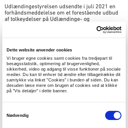
Udlændingestyrelsen udsendte i juli 2021 en
forhåndsmeddelelse om et forestående udbud
af tolkeydelser på Udlændinge- og
Integrationsministeriets område. Heraf fremgik
det, at Udlændingestyrelsen forventede, at
udbuddet ville blive offentliggjort i oktober
2021. Udbuddet udskydes til senere på året
svarende til en udskydelse på op til tre
Dette website anvender cookies
måneder.
Vi bruger egne cookies samt cookies fra tredjepart til
besøgsstatistik, optimering af brugervenlighed,
Udbuddet af tolkeydelser vedrører mundtlig tolkning af de
sikkerhed, video og adgang til visse funktioner på sociale
mest anvendte sprog på Udlændinge- og
medier. Du kan til enhver tid ændre eller tilbagetrække dit
Integrationsministeriets område. Udskydelsen betyder, at
samtykke via linket ”Cookies” i bunden af siden. Du kan
udbudsmaterialet forventes offentliggjort ultimo 2021 med
desuden læse mere om brugen af cookies ved at klikke
frist for afgivelse af tilbud i februar 2022 og tildeling af
på ”Vis detaljer” i dette banner.
kontrakter i foråret 2022.
S
Yderligere oplysninger
Nødvendig
a
Yderligere oplysninger kan fås hos Udlændingestyrelsens
m
presseteam på tlf. 70 20 20 72 eller presse@us.dk.