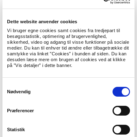
ministerområdets konkrete behov.
Udlændingestyrelsen forventer på vegne af hele
ministerområdet at indgå kontrakt med to leverandører.
Dette website anvender cookies
Tildelingen af kontrakt vil ske ved en såkaldt kaskademodel,
hvor der vil være en primær og en sekundær leverandør. På
Vi bruger egne cookies samt cookies fra tredjepart til
den måde vil tolkebestillingen blive foretaget ved den primære
besøgsstatistik, optimering af brugervenlighed,
leverandør, og hvis der er udfordringer med leverancer, vil
sikkerhed, video og adgang til visse funktioner på sociale
bestillingen gå til den sekundære leverandør. Med denne model
medier. Du kan til enhver tid ændre eller tilbagetrække dit
er der størst mulig sikkerhed for, at de rette tolke er til stede
samtykke via linket ”Cookies” i bunden af siden. Du kan
efter behov.
desuden læse mere om brugen af cookies ved at klikke
på ”Vis detaljer” i dette banner.
Fakta
Udlændinge- og Integrationsministeriet har sat
Udlændingestyrelsen i spidsen for tilrettelæggelse af et
S
udbud af tolkeydelser på ministerområdet. Tolkeudbuddet
Nødvendig
a
er relevant for følgende myndigheder: Udlændingestyrelsen
m
og Hjemrejsestyrelsen inkl. Flygtningenævnet og
t
Udlændingenævnet.
Præferencer
Udlændingestyrelsen har indgået en aftale med
y
Rådgivningsenheden (Statens Indkøb) om at bistå med
k
gennemførelsen af udbuddet.
k
Statistik
Forhåndsmeddelelsen om udbuddet er offentliggjort i TED
e
(Tenders Electronic Daily) og findes her.