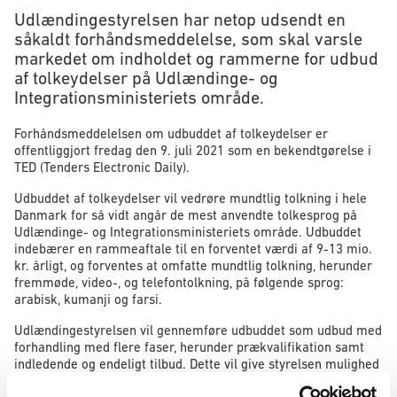
Udlændingestyrelsen har netop udsendt en
såkaldt forhåndsmeddelelse, som skal varsle
markedet om indholdet og rammerne for udbud
af tolkeydelser på Udlændinge- og
Integrationsministeriets område.
Forhåndsmeddelelsen om udbuddet af tolkeydelser er
offentliggjort fredag den 9. juli 2021 som en bekendtgørelse i
TED (Tenders Electronic Daily).
Udbuddet af tolkeydelser vil vedrøre mundtlig tolkning i hele
Danmark for så vidt angår de mest anvendte tolkesprog på
Udlændinge- og Integrationsministeriets område. Udbuddet
indebærer en rammeaftale til en forventet værdi af 9-13 mio.
kr. årligt, og forventes at omfatte mundtlig tolkning, herunder
fremmøde, video-, og telefontolkning, på følgende sprog:
arabisk, kumanji og farsi.
Udlændingestyrelsen vil gennemføre udbuddet som udbud med
forhandling med flere faser, herunder prækvalifikation samt
indledende og endeligt tilbud. Dette vil give styrelsen mulighed
for at undersøge, hvilke løsninger der bedst kan opfylde hele