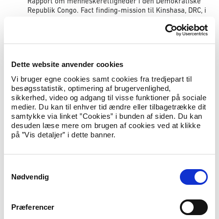
Rapport om menneskerettigheder i den Demokratiske
Republik Congo. Fact finding-mission til Kinshasa, DRC, i
samarbejde med Landinfo, Oslo, 9.-24. januar 2007
Familieret i den Demokratiske Republik
Congo
Dette website anvender cookies
Publiceret
21.03.2007
Landeoplysninger
Vi bruger egne cookies samt cookies fra tredjepart til
Landerapport
besøgsstatistik, optimering af brugervenlighed,
Rapport om familieret i den Demokratiske Republik
sikkerhed, video og adgang til visse funktioner på sociale
Congo. Fact finding-mission til Kinshasa, DRC, i
medier. Du kan til enhver tid ændre eller tilbagetrække dit
samarbejde med Landinfo, Oslo, 9.-24. januar 2007
samtykke via linket ”Cookies” i bunden af siden. Du kan
desuden læse mere om brugen af cookies ved at klikke
på ”Vis detaljer” i dette banner.
Menneskehandel (trafficking) i Nigeria
Publiceret
06.03.2007
Landeoplysninger
Landerapport
S
Nødvendig
a
Menneskehandel (trafficking) i Nigeria, Rapport fra fact-
finding mission til Lagos og Abuja, Nigeria 12. – 21.
m
december 2006
t
Præferencer
y