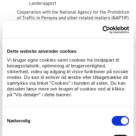
Landerapport
Cooperation with the National Agency for the Prohibition
of Traffic in Persons and other related matters (NAPTIP)
Report from Danish Immigration Service’s fact-finding
mission to Abuja, Nigeria, 14...
Fact finding mission to Nigeria IFA 2008
Dette website anvender cookies
Publiceret
28.10.2008
Landeoplysninger
Vi bruger egne cookies samt cookies fra tredjepart til
Landerapport
besøgsstatistik, optimering af brugervenlighed,
Report of Joint British-Danish Fact-Finding Mission to
sikkerhed, video og adgang til visse funktioner på sociale
Lagos and Abuja, Nigeria. 9 - 27 September 2007 and 5 -
medier. Du kan til enhver tid ændre eller tilbagetrække dit
12 January 2008
samtykke via linket ”Cookies” i bunden af siden. Du kan
desuden læse mere om brugen af cookies ved at klikke
på ”Vis detaljer” i dette banner.
Rekruttering af IT-specialister fra Indien
Publiceret
14.08.2008
Landeoplysninger
Landerapport
S
Nødvendig
a
En undersøgelse af markedet, danske firmaers
erfaringer, indiske myndigheders forhold til oversøisk
m
rekruttering samt andre landes praksis på området.