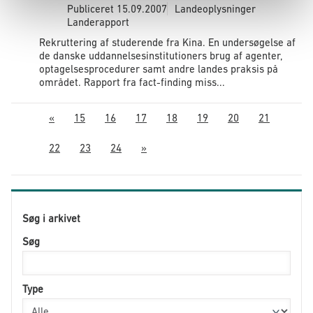
Publiceret
15.09.2007
Landeoplysninger
Landerapport
Rekruttering af studerende fra Kina. En undersøgelse af
de danske uddannelsesinstitutioners brug af agenter,
optagelsesprocedurer samt andre landes praksis på
området. Rapport fra fact-finding miss...
«
15
16
17
18
19
20
21
22
23
24
»
Søg i arkivet
Søg
Type