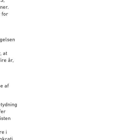
HS,
ner.
 for
agelsen
, at
re år,
e af
etydning
fer
isten
re i
okrati