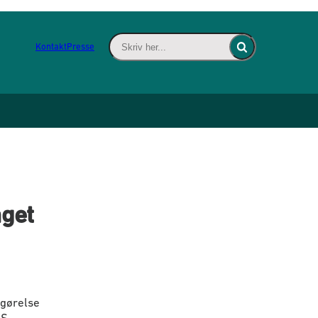
Skriv her... - Indsæt søgeord for at søge 
Kontakt
Presse
Fold søgefelt ind
aget
fgørelse