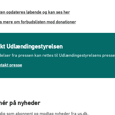
ten opdateres løbende og kan ses her
 mere om forbudslisten mod donationer
kt Udlændingestyrelsen
elser fra pressen kan rettes til Udlændingestyrelsens press
takt presse
ér på nyheder
 dig som abonnent og modtag nyheder fra us.dk.