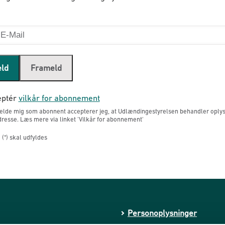
eld
Frameld
ptér
vilkår for abonnement
melde mig som abonnent accepterer jeg, at Udlændingestyrelsen behandler oply
resse. Læs mere via linket 'Vilkår for abonnement'
(*) skal udfyldes
Personoplysninger