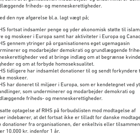
dlæggende friheds- og menneskerettigheder.
ed den nye afgørelse bl.a. lagt vægt på;
IHS fortsat indsamler penge og yder økonomisk støtte til islam
re og moskeer i Europa samt har aktiviteter i Europa og Cana
IHS gennem ytringer på organisationens eget ugemagasin
rminerer og modarbejder demokrati og grundlæggende frihe
eskerettigheder ved at bringe indlæg om at begrænse kvind
igheder og om at forbyde homoseksualitet.
HS tidligere har indsamlet donationer til og sendt forkyndere t
ke moskeer.
HS har doneret til miljøer i Europa, som er kendetegnet ved y
andlinger, som underminerer og modarbejder demokrati og
dlæggende friheds- og menneskerettigheder.
satte optagelse af RIHS på forbudslisten mod modtagelse af
er indebærer, at det fortsat ikke er tilladt for danske modtag
donationer fra organisationen, der enkeltvis eller tilsammen
er 10.000 kr. indenfor 1 år.