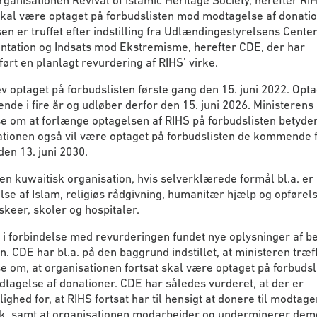
rganisationen Revival of Islamic Heritage Society, herefter RI
skal være optaget på forbudslisten mod modtagelse af donatio
en er truffet efter indstilling fra Udlændingestyrelsens Center
tation og Indsats mod Ekstremisme, herefter CDE, der har
rt en planlagt revurdering af RIHS’ virke.
v optaget på forbudslisten første gang den 15. juni 2022. Opt
nde i fire år og udløber derfor den 15. juni 2026. Ministerens
e om at forlænge optagelsen af RIHS på forbudslisten betyder
tionen også vil være optaget på forbudslisten de kommende fi
 den 13. juni 2030.
en kuwaitisk organisation, hvis selverklærede formål bl.a. er
se af Islam, religiøs rådgivning, humanitær hjælp og opførels
skeer, skoler og hospitaler.
i forbindelse med revurderingen fundet nye oplysninger af b
n. CDE har bl.a. på den baggrund indstillet, at ministeren træf
e om, at organisationen fortsat skal være optaget på forbudsl
agelse af donationer. CDE har således vurderet, at der er
ighed for, at RIHS fortsat har til hensigt at donere til modtage
, samt at organisationen modarbejder og underminerer dem