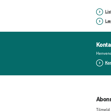
Lis
Læs
Konta
Henvend
Kon
Abonn
Tilmeld