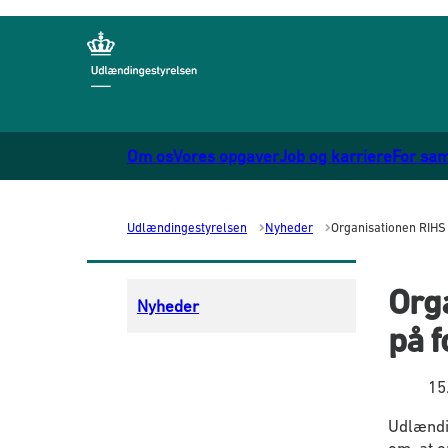
Gå til forsiden
Om os
Vores opgaver
Job og karriere
For sa
Udlændingestyrelsen
Nyheder
Organisationen RIHS 
Orga
Nyheder
på f
15
Udlændin