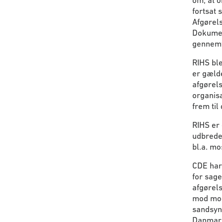
om, at o
fortsat 
Afgørels
Dokumen
gennemfø
RIHS ble
er gælde
afgørels
organisa
frem til
RIHS er 
udbredel
bl.a. mo
CDE har 
for sage
afgørels
mod modt
sandsynl
Danmark