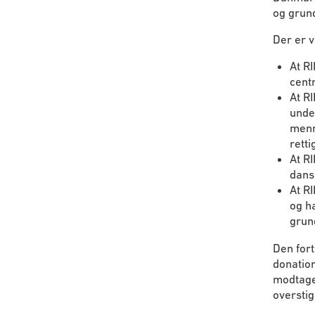
og grun
Der er v
At R
cent
At R
unde
menn
rett
At RI
dans
At RI
og h
grun
Den fort
donation
modtage 
overstig