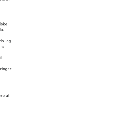
iske
da.
ds- og
ers
il
tringer
ere at