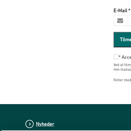
E-Mail
*
Tilm
*
Acce
Ved at til
min mailad
Felter med 
Nyheder